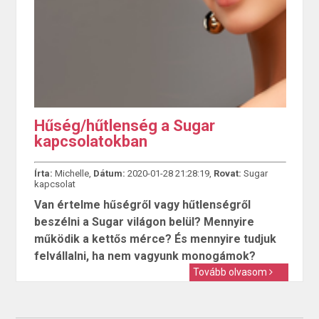
Hűség/hűtlenség a Sugar
kapcsolatokban
Írta:
Michelle,
Dátum:
2020-01-28 21:28:19,
Rovat:
Sugar
kapcsolat
Van értelme hűségről vagy hűtlenségről
beszélni a Sugar világon belül? Mennyire
működik a kettős mérce? És mennyire tudjuk
felvállalni, ha nem vagyunk monogámok?
Tovább olvasom