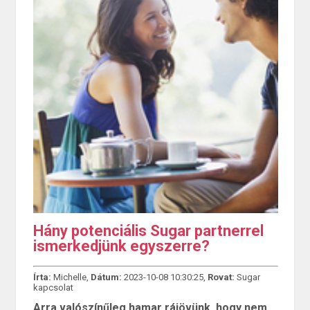
Hány potenciális Sugar partnerrel
ismerkedjünk egyszerre?
Írta:
Michelle,
Dátum:
2023-10-08 10:30:25,
Rovat:
Sugar
kapcsolat
Arra valószínűleg hamar rájövünk, hogy nem