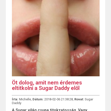
Öt dolog, amit nem érdemes
eltitkolni a Sugar Daddy elől
Írta:
Michelle,
Dátum:
2018-02-06 21:38:28,
Rovat:
Sugar
Daddy
A Sugar világ csupa titokzatosság. Vagy