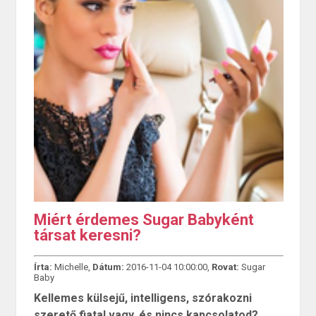
Miért érdemes Sugar Babyként
társat keresni?
Írta:
Michelle,
Dátum:
2016-11-04 10:00:00,
Rovat:
Sugar
Baby
Kellemes külsejű, intelligens, szórakozni
szerető fiatal vagy, és nincs kapcsolatod?