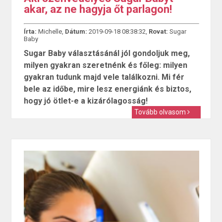
akar, az ne hagyja őt parlagon!
Írta:
Michelle,
Dátum:
2019-09-18 08:38:32,
Rovat:
Sugar
Baby
Sugar Baby választásánál jól gondoljuk meg,
milyen gyakran szeretnénk és főleg: milyen
gyakran tudunk majd vele találkozni. Mi fér
bele az időbe, mire lesz energiánk és biztos,
hogy jó ötlet-e a kizárólagosság!
Tovább olvasom