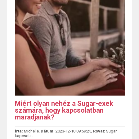
Miért olyan nehéz a Sugar-exek
számára, hogy kapcsolatban
maradjanak?
Írta:
Michelle,
Dátum:
2023-12-10 09:59:25,
Rovat:
Sugar
kapcsolat