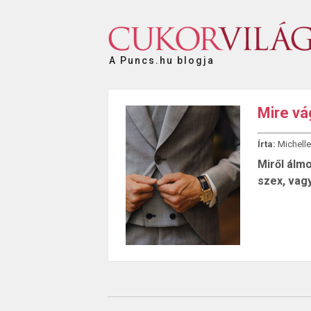
A Puncs.hu blogja
Mire vá
Írta:
Michelle
Miről álm
szex, vagy