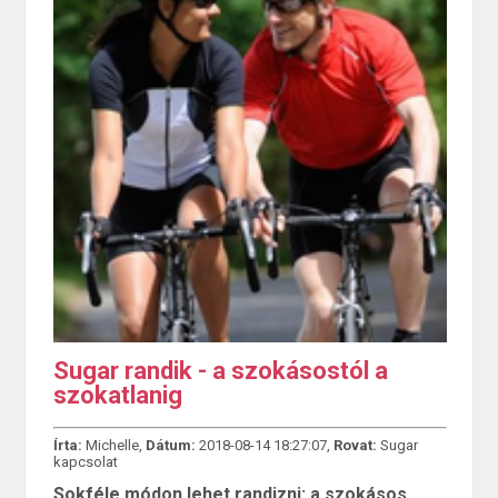
Sugar randik - a szokásostól a
szokatlanig
Írta:
Michelle,
Dátum:
2018-08-14 18:27:07,
Rovat:
Sugar
kapcsolat
Sokféle módon lehet randizni: a szokásos