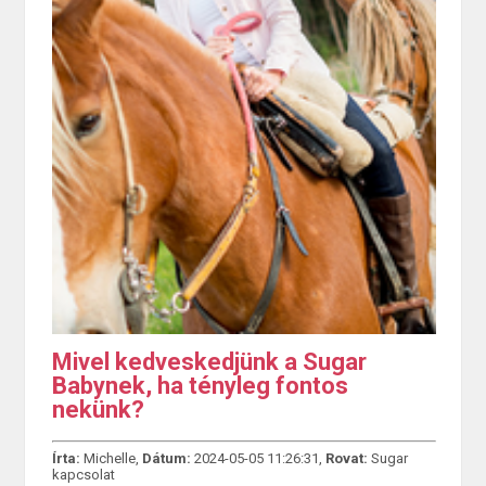
Mivel kedveskedjünk a Sugar
Babynek, ha tényleg fontos
nekünk?
Írta:
Michelle,
Dátum:
2024-05-05 11:26:31,
Rovat:
Sugar
kapcsolat