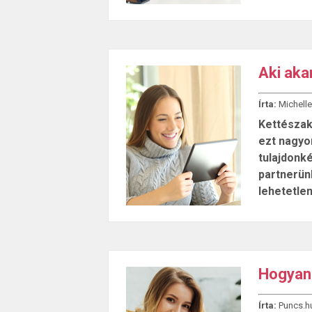
Aki akar
Írta:
Michelle
Kettészaka
ezt nagyo
tulajdonké
partnerünk
lehetetlen
Hogyan 
Írta:
Puncs.h