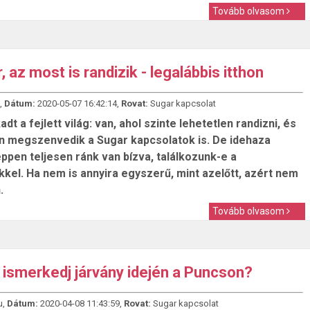
Tovább olvasom
, az most is randizik - legalábbis itthon
,
Dátum:
2020-05-07 16:42:14,
Rovat:
Sugar kapcsolat
dt a fejlett világ: van, ahol szinte lehetetlen randizni, és
n megszenvedik a Sugar kapcsolatok is. De idehaza
ppen teljesen ránk van bízva, találkozunk-e a
kel. Ha nem is annyira egyszerű, mint azelőtt, azért nem
.
Tovább olvasom
ismerkedj járvány idején a Puncson?
u,
Dátum:
2020-04-08 11:43:59,
Rovat:
Sugar kapcsolat