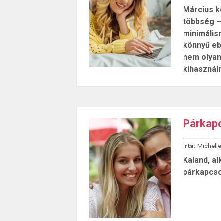
Március k
többség – 
minimális
könnyű ebb
nem olyan 
kihasználn
Párkapc
Írta:
Michelle
Kaland, a
párkapcso