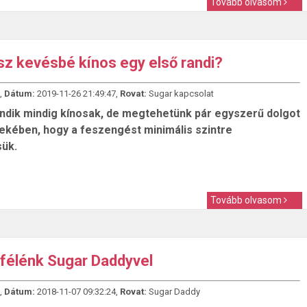
Tovább olvasom
esz kevésbé kínos egy első randi?
,
Dátum:
2019-11-26 21:49:47,
Rovat:
Sugar kapcsolat
andik mindig kínosak, de megtehetünk pár egyszerű dolgot
ekében, hogy a feszengést minimális szintre
ük.
Tovább olvasom
 félénk Sugar Daddyvel
,
Dátum:
2018-11-07 09:32:24,
Rovat:
Sugar Daddy