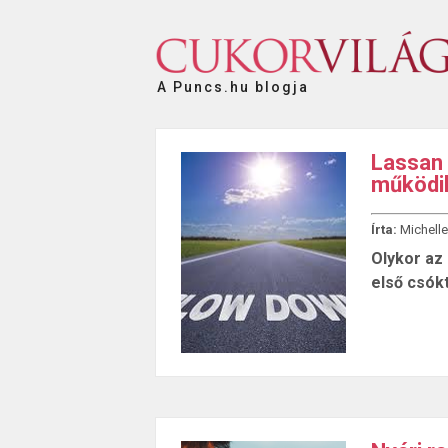
A Puncs.hu blogja
Lassan 
működik
Írta:
Michelle
Olykor az 
első csók