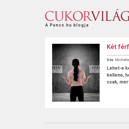
A Puncs.hu blogja
Két férf
Írta:
Michelle
Lehet-e ké
kellene, h
csak, mer