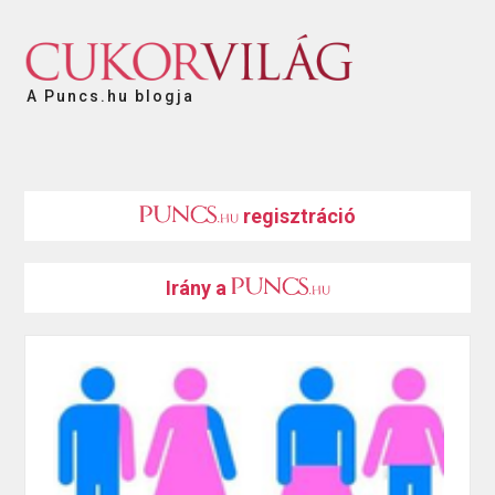
A Puncs.hu blogja
regisztráció
Irány a