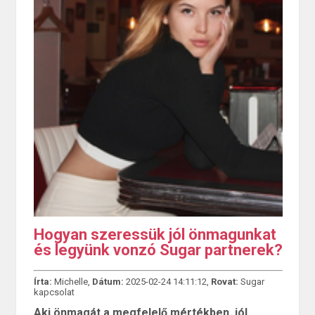
Hogyan szeressük jól önmagunkat
és legyünk vonzó Sugar partnerek?
Írta:
Michelle,
Dátum:
2025-02-24 14:11:12,
Rovat:
Sugar
kapcsolat
Aki önmagát a megfelelő mértékben, jól