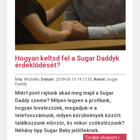
Hogyan keltsd fel a Sugar Daddyk
érdeklődését?
Írta:
Michelle,
Dátum:
2018-03-13 14:17:35,
Rovat:
Sugar
Daddy
Miért pont rajtunk akad meg majd a Sugar
Daddy szeme? Milyen legyen a profilunk,
hogyan levelezzünk, megadjuk-e a
telefonszámunk, milyen körülmények között
találkozzunk először, és mikor csókolózzunk?
Néhány tipp Sugar Baby jelölteknek.
Tovább olvasom