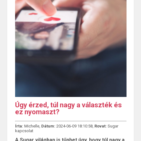
Úgy érzed, túl nagy a választék és
ez nyomaszt?
Írta:
Michelle,
Dátum:
2024-06-09 18:10:58,
Rovat:
Sugar
kapcsolat
A Sugar világban is tűnhet úgy, hogy túl nagy a