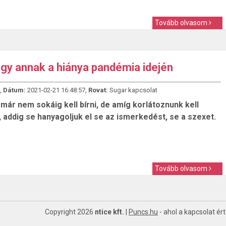
Tovább olvasom
gy annak a hiánya pandémia idején
,
Dátum:
2021-02-21 16:48:57,
Rovat:
Sugar kapcsolat
már nem sokáig kell bírni, de amíg korlátoznunk kell
 addig se hanyagoljuk el se az ismerkedést, se a szexet.
Tovább olvasom
Copyright 2026
ntice kft.
|
Puncs.hu
- ahol a kapcsolat ér