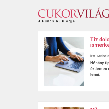
A Puncs.hu blogja
Tíz dolo
ismerk
Írta:
Michelle
Néhány ti
érdemes m
lenni.