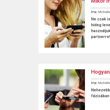
Mikor m
Írta:
Michelle
Ne csak is
hideg lev
használju
partnerre
Hogyan 
Írta:
Michelle
Nehezebb 
fázisában