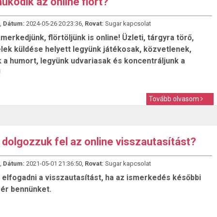
űködik az online flört?
,
Dátum:
2024-05-26 20:23:36,
Rovat:
Sugar kapcsolat
merkedjünk, flörtöljünk is online! Üzleti, tárgyra törő,
elek küldése helyett legyünk játékosak, közvetlenek,
k a humort, legyünk udvariasak és koncentráljunk a
!
Tovább olvasom
dolgozzuk fel az online visszautasítást?
,
Dátum:
2021-05-01 21:36:50,
Rovat:
Sugar kapcsolat
elfogadni a visszautasítást, ha az ismerkedés későbbi
 ér bennünket.