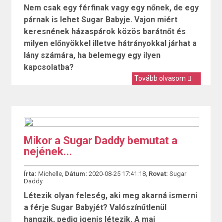
Nem csak egy férfinak vagy egy nőnek, de egy
párnak is lehet Sugar Babyje. Vajon miért
keresnének házaspárok közös barátnőt és
milyen előnyökkel illetve hátrányokkal járhat a
lány számára, ha belemegy egy ilyen
kapcsolatba?
Tovább olvasom
Mikor a Sugar Daddy bemutat a
nejének...
Írta:
Michelle,
Dátum:
2020-08-25 17:41:18,
Rovat:
Sugar
Daddy
Létezik olyan feleség, aki meg akarná ismerni
a férje Sugar Babyjét? Valószínűtlenül
hangzik, pedig igenis létezik. A mai