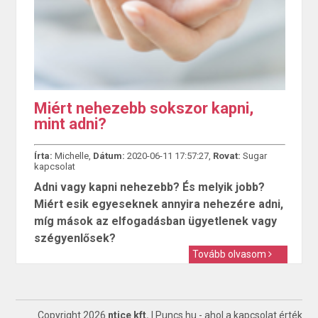
Miért nehezebb sokszor kapni,
mint adni?
Írta:
Michelle,
Dátum:
2020-06-11 17:57:27,
Rovat:
Sugar
kapcsolat
Adni vagy kapni nehezebb? És melyik jobb?
Miért esik egyeseknek annyira nehezére adni,
míg mások az elfogadásban ügyetlenek vagy
szégyenlősek?
Tovább olvasom
Copyright 2026
ntice kft.
|
Puncs.hu
- ahol a kapcsolat érték