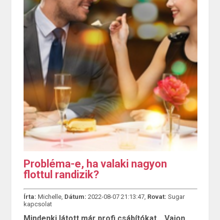
Probléma-e, ha valaki nagyon
flottul randizik?
Írta:
Michelle,
Dátum:
2022-08-07 21:13:47,
Rovat:
Sugar
kapcsolat
Mindenki látott már profi csábítókat... Vajon