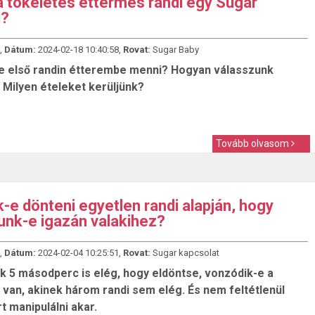
a tökéletes éttermes randi egy Sugar
l?
,
Dátum:
2024-02-18 10:40:58,
Rovat:
Sugar Baby
 első randin étterembe menni? Hogyan válasszunk
 Milyen ételeket kerüljünk?
Tovább olvasom
uk-e dönteni egyetlen randi alapján, hogy
nk-e igazán valakihez?
,
Dátum:
2024-02-04 10:25:51,
Rovat:
Sugar kapcsolat
ek 5 másodperc is elég, hogy eldöntse, vonzódik-e a
 van, akinek három randi sem elég. És nem feltétlenül
t manipulálni akar.