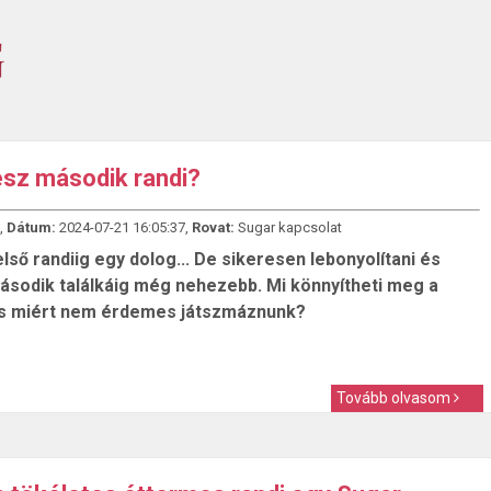
esz második randi?
,
Dátum:
2024-07-21 16:05:37,
Rovat:
Sugar kapcsolat
 első randiig egy dolog... De sikeresen lebonyolítani és
második találkáig még nehezebb. Mi könnyítheti meg a
s miért nem érdemes játszmáznunk?
Tovább olvasom