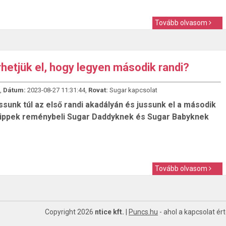
Tovább olvasom
rhetjük el, hogy legyen második randi?
,
Dátum:
2023-08-27 11:31:44,
Rovat:
Sugar kapcsolat
sunk túl az első randi akadályán és jussunk el a második
Tippek reménybeli Sugar Daddyknek és Sugar Babyknek
Tovább olvasom
Copyright 2026
ntice kft.
|
Puncs.hu
- ahol a kapcsolat ér