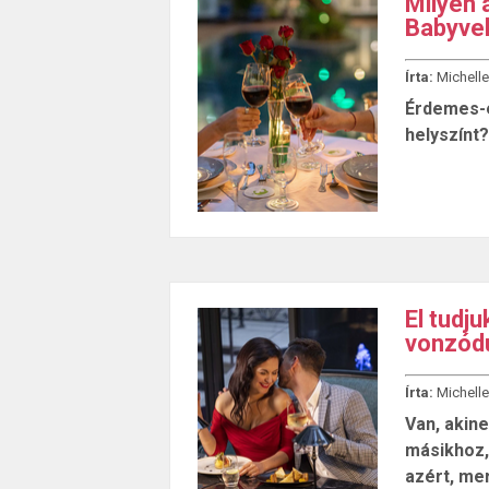
Milyen 
Babyve
Írta:
Michelle
Érdemes-e
helyszínt?
El tudj
vonzódu
Írta:
Michelle
Van, akin
másikhoz,
azért, mer