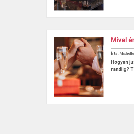
Mivel é
Írta:
Michelle
Hogyan jus
randiig? 