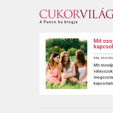
A Puncs.hu blogja
Mit oss
kapcsol
Írta:
Michelle
Mit mondj
válasszuk 
megosztan
kapcsolat