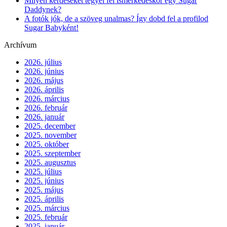
Milyen kérdéseket tegyél fel ismerkedéskor egy Sugar
Daddynek?
A fotók jók, de a szöveg unalmas? Így dobd fel a profilod
Sugar Babyként!
Archívum
2026. július
2026. június
2026. május
2026. április
2026. március
2026. február
2026. január
2025. december
2025. november
2025. október
2025. szeptember
2025. augusztus
2025. július
2025. június
2025. május
2025. április
2025. március
2025. február
2025. január