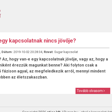
 egy kapcsolatnak nincs jövője?
,
Dátum:
2019-10-02 20:28:34,
Rovat:
Sugar kapcsolat
? Az, hogy van-e egy kapcsolatnak jövője, vagy az, hogy a
miként érezzük magunkat benne? Aki folyton csak a
 fázison agyal, az megfeledkezik arról, mennyi mindent
ebben az életszakaszban.
Tovább olvasom