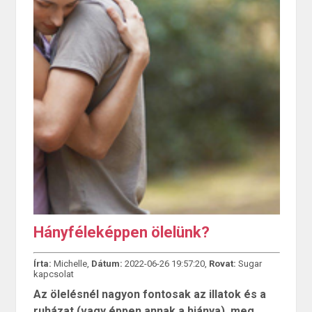
Hányféleképpen ölelünk?
Írta:
Michelle,
Dátum:
2022-06-26 19:57:20,
Rovat:
Sugar
kapcsolat
Az ölelésnél nagyon fontosak az illatok és a
ruházat (vagy éppen annak a hiánya), meg