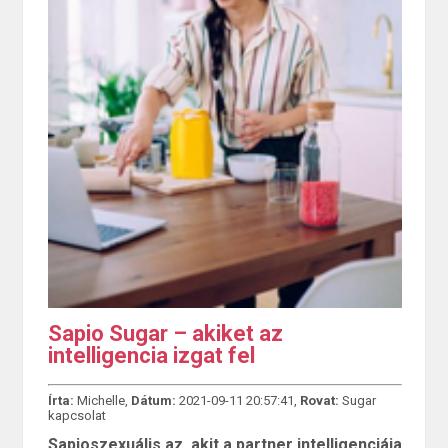
Sapio Sugar – akiket az
intelligencia izgat fel
Írta:
Michelle,
Dátum:
2021-09-11 20:57:41,
Rovat:
Sugar
kapcsolat
Sapioszexuális az, akit a partner intelligenciája