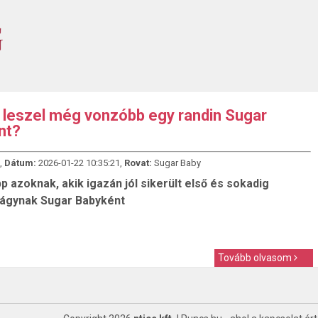
leszel még vonzóbb egy randin Sugar
nt?
,
Dátum:
2026-01-22 10:35:21,
Rovat:
Sugar Baby
p azoknak, akik igazán jól sikerült első és sokadig
vágynak Sugar Babyként
Tovább olvasom