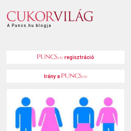
A Puncs.hu blogja
regisztráció
Irány a