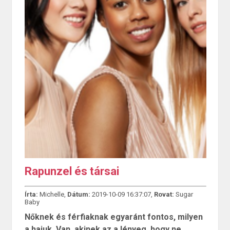
Rapunzel és társai
Írta:
Michelle,
Dátum:
2019-10-09 16:37:07,
Rovat:
Sugar
Baby
Nőknek és férfiaknak egyaránt fontos, milyen
a hajuk. Van, akinek az a lényeg, hogy ne