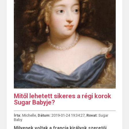
Mitől lehetett sikeres a régi korok
Sugar Babyje?
Írta:
Michelle,
Dátum:
2019-01-24 19:34:27,
Rovat:
Sugar
Baby
Milyenek voltak a francia királyok szeretői,