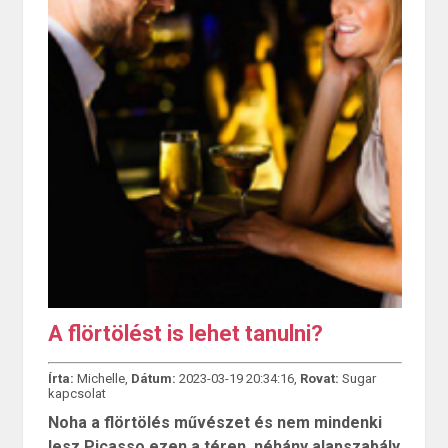
A flörtölést is lehet tanulni?
Írta:
Michelle,
Dátum:
2023-03-19 20:34:16,
Rovat:
Sugar
kapcsolat
Noha a flörtölés művészet és nem mindenki
lesz Picasso ezen a téren, néhány alapszabály