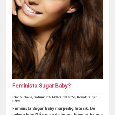
Feminista Sugar Baby?
Írta:
Michelle,
Dátum:
2021-08-08 10:40:54,
Rovat:
Sugar
Baby
Feminista Sugar Baby márpedig létezik. De
milyen lehet? És mire érdemes figyelni, ha egy