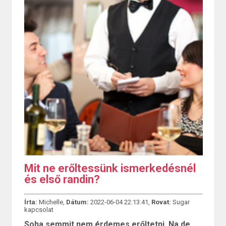
Mit ne erőltessünk ismerkedésnél
és első randin?
Írta:
Michelle,
Dátum:
2022-06-04 22:13:41,
Rovat:
Sugar
kapcsolat
Soha semmit nem érdemes erőltetni. Na de