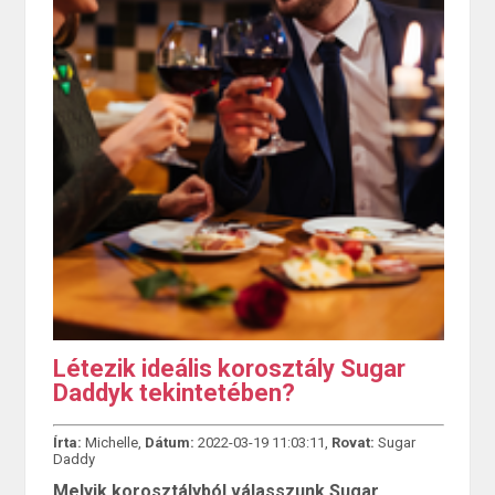
Létezik ideális korosztály Sugar
Daddyk tekintetében?
Írta:
Michelle,
Dátum:
2022-03-19 11:03:11,
Rovat:
Sugar
Daddy
Melyik korosztályból válasszunk Sugar