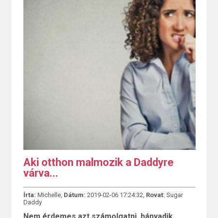
Aki otthon malmozik a Daddyre
várva...
Írta:
Michelle,
Dátum:
2019-02-06 17:24:32,
Rovat:
Sugar
Daddy
Nem érdemes azt számolgatni, hányadik