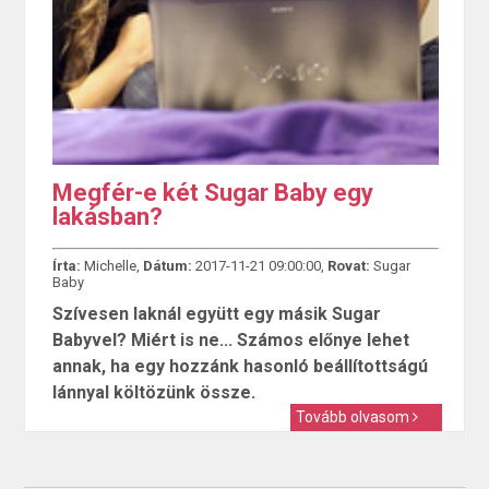
Megfér-e két Sugar Baby egy
lakásban?
Írta:
Michelle,
Dátum:
2017-11-21 09:00:00,
Rovat:
Sugar
Baby
Szívesen laknál együtt egy másik Sugar
Babyvel? Miért is ne... Számos előnye lehet
annak, ha egy hozzánk hasonló beállítottságú
lánnyal költözünk össze.
Tovább olvasom