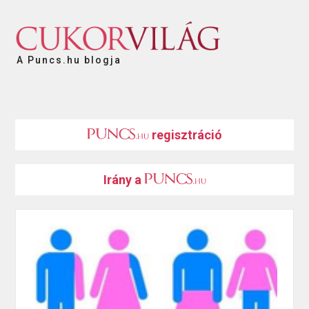
A Puncs.hu blogja
regisztráció
Irány a