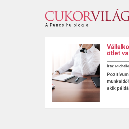
A Puncs.hu blogja
Vállalk
ötlet v
Írta:
Michelle
Pozitívum,
munkaidőh
akik példá