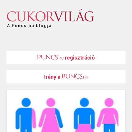
A Puncs.hu blogja
regisztráció
Irány a