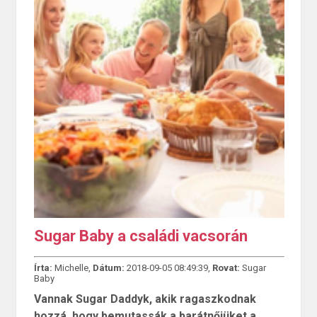
Sugar Baby a családi vacsorán
Írta:
Michelle,
Dátum:
2018-09-05 08:49:39,
Rovat:
Sugar
Baby
Vannak Sugar Daddyk, akik ragaszkodnak
hozzá, hogy bemutassák a barátnőjüket a