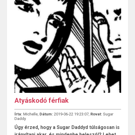
Atyáskodó férfiak
Írta:
Michelle,
Dátum:
2019-06-22 19:23:07,
Rovat:
Sugar
Daddy
Úgy érzed, hogy a Sugar Daddyd túlságosan is
irányítani akar, és mindenbe beleszól? Lehet,