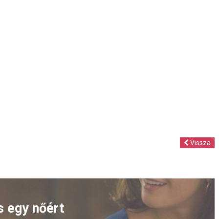
Vissza
ás egy nőért