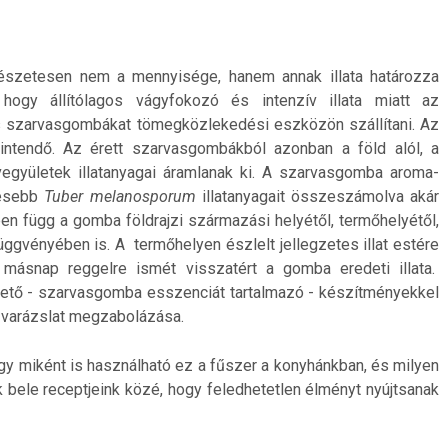
mészetesen nem a mennyisége, hanem annak illata határozza
hogy állítólagos vágyfokozó és intenzív illata miatt az
ss szarvasgombákat tömegközlekedési eszközön szállítani. Az
tekintendő. Az érett szarvasgombákból azonban a föld alól, a
vegyületek illatanyagai áramlanak ki. A szarvasgomba aroma-
kesebb
Tuber melanosporum
illatanyagait összeszámolva akár
en függ a gomba földrajzi származási helyétől, termőhelyétől,
függvényében is. A termőhelyen észlelt jellegzetes illat estére
 másnap reggelre ismét visszatért a gomba eredeti illata.
tő - szarvasgomba esszenciát tartalmazó - készítményekkel
ó varázslat megzabolázása.
gy miként is használható ez a fűszer a konyhánkban, és milyen
k bele receptjeink közé, hogy feledhetetlen élményt nyújtsanak