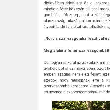
diólevélben érlelt sajt és a legkere
mindig a főtér közepén áll, ahol megk
gombáé a főszerep, ahol a különlege
olaszországi utazás, akkor mindenkép
ínycsiklandó falatokat kóstolhattok ma
„Norcia szarvasgomba fesztivál és
Megtalálni a fehér szarvasgombát!
De hogyan is kerül az asztalunkra min
gyökereivel él szimbiózisban, ezért 
emberi szaglás nem elég fejlett, ezé
szedők, hogy rátaláljanak erre a ki
szarvasgomba-keresésre kitenyésztett
és ínyence a szarvasgombának, mindeze