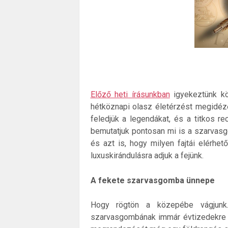
Előző heti írásunkban
igyekeztünk kör
hétköznapi olasz életérzést megidéző
feledjük a legendákat, és a titkos re
bemutatjuk pontosan mi is a szarvasg
és azt is, hogy milyen fajtái elérh
luxuskirándulásra adjuk a fejünk.
A fekete szarvasgomba ünnepe
Hogy rögtön a közepébe vágjunk
szarvasgombának immár évtizedekre v