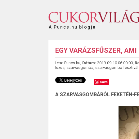
A Puncs.hu blogja
EGY VARÁZSFŰSZER, AMI 
Írta:
Puncs.hu,
Dátum:
2019-09-10 06:00:00,
Ro
luxus
,
szarvasgomba
,
szarvasgomba fesztivál 
Save
A SZARVASGOMBÁRÓL FEKETÉN-F