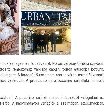
ennek az izgalmas fesztiválnak Norcia városa- Umbria szívben.
tosító reneszánsz városka kapuin rögtön árusokba botlunk.
nak ingere. A hosszú főutcán nem csak a város termelői vannak
nek vásározni. A prosciutto és a pecorino sajt illata mindent
stolni. A pecorino sajtnak minden típusából válogathat az
érleltig. A hagyományos variációk a szalmában, szőlőmagban,