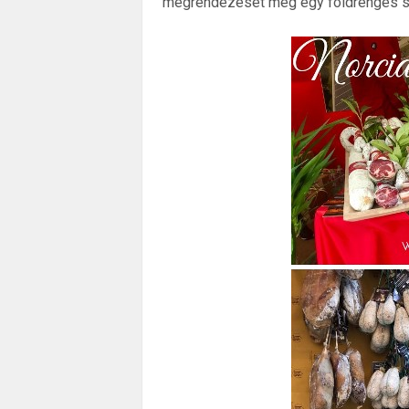
megrendezését még egy földrengés s