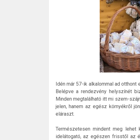
Idén már 57-ik alkalommal ad otthont 
Belépve a rendezvény helyszínét biz
Minden megtalálható itt mi szem-száj
jelen, hanem az egész környékről jön
eláraszt.
Természetesen mindent meg lehet kó
idelátogató, az egészen frisstől az 