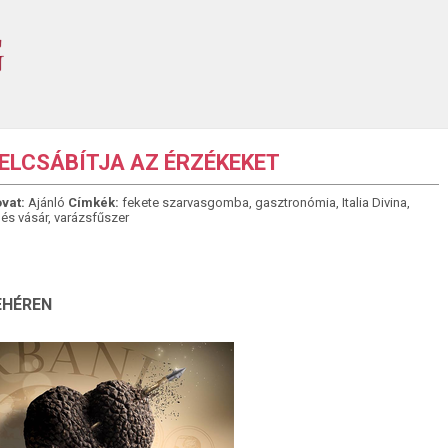
ELCSÁBÍTJA AZ ÉRZÉKEKET
vat:
Ajánló
Címkék:
fekete szarvasgomba
,
gasztronómia
,
Italia Divina
,
és vásár
,
varázsfűszer
EHÉREN