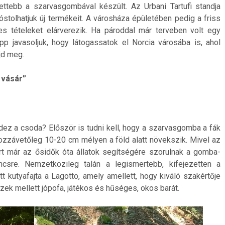
settebb a szarvasgombával készült. Az Urbani Tartufi standja
óstolhatjuk új termékeit. A városháza épületében pedig a friss
s tételeket elárverezik. Ha pároddal már terveben volt egy
p javasoljuk, hogy látogassatok el Norcia városába is, ahol
jd meg.
 vásár”
dez a csoda? Először is tudni kell, hogy a szarvasgomba a fák
hozzávetőleg 10-20 cm mélyen a föld alatt növekszik. Mivel az
rt már az ősidők óta állatok segítségére szorulnak a gomba-
ncsre. Nemzetközileg talán a legismertebb, kifejezetten a
 kutyafajta a Lagotto, amely amellett, hogy kiváló szakértője
k mellett jópofa, játékos és hűséges, okos barát.