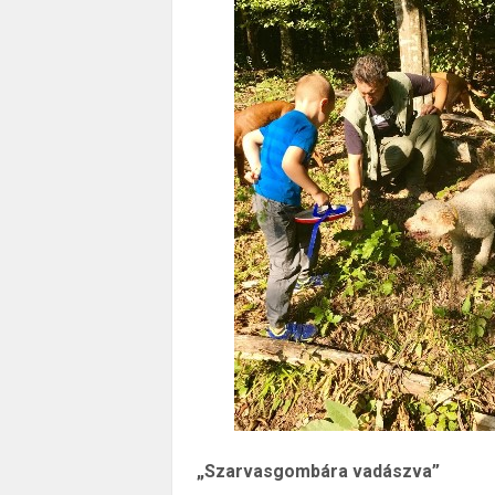
„Szarvasgombára vadászva”