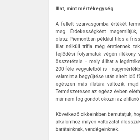
Illat, mint mértékegység
A fellelt szarvasgomba értékét ter
meg. Érdekességként megemlítjük, 
olasz Piemontban például tilos a fri
illat nélküli trifla még éretlennek 
fejlődési folyamatuk végén illékony 
összetétele – mely állhat a legérté
200 féle vegyületből is - nagymértékb
valamint a begyűjtése után eltelt idő 
egészen más illatúra változik, majd
Természetesen az egész évben elérhe
már nem fog gondot okozni az elillan
Következő cikkeinkben bemutatjuk, ho
alkalomhoz milyen változatát illesszü
barátainknak, vendégeinknek.