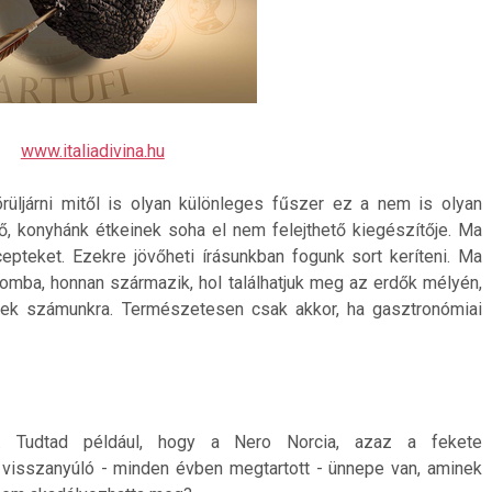
www.italiadivina.hu
üljárni mitől is olyan különleges fűszer ez a nem is olyan
, konyhánk étkeinek soha el nem felejthető kiegészítője. Ma
cepteket. Ezekre jövőheti írásunkban fogunk sort keríteni. Ma
omba, honnan származik, hol találhatjuk meg az erdők mélyén,
etőek számunkra. Természetesen csak akkor, ha gasztronómiai
. Tudtad például, hogy a Nero Norcia, azaz a fekete
isszanyúló - minden évben megtartott - ünnepe van, aminek