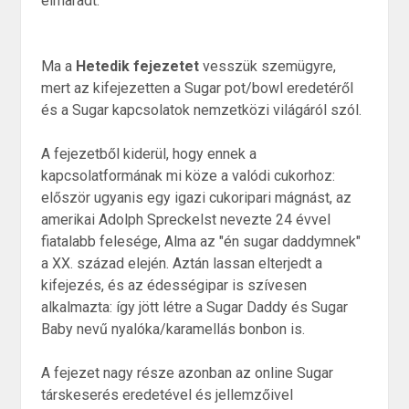
elmaradt.
Ma a
Hetedik fejezetet
vesszük szemügyre,
mert az kifejezetten a Sugar pot/bowl eredetéről
és a Sugar kapcsolatok nemzetközi világáról szól.
A fejezetből kiderül, hogy ennek a
kapcsolatformának mi köze a valódi cukorhoz:
először ugyanis egy igazi cukoripari mágnást, az
amerikai Adolph Spreckelst nevezte 24 évvel
fiatalabb felesége, Alma az "én sugar daddymnek"
a XX. század elején. Aztán lassan elterjedt a
kifejezés, és az édességipar is szívesen
alkalmazta: így jött létre a Sugar Daddy és Sugar
Baby nevű nyalóka/karamellás bonbon is.
A fejezet nagy része azonban az online Sugar
társkeserés eredetével és jellemzőivel