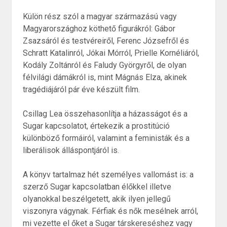
Külön rész szól a magyar származású vagy
Magyarországhoz köthető figurákról: Gábor
Zsazsáról és testvéreiről, Ferenc Józsefről és
Schratt Katalinról, Jókai Mórról, Prielle Kornéliáról,
Kodály Zoltánról és Faludy Györgyről, de olyan
félvilági dámákról is, mint Mágnás Elza, akinek
tragédiájáról pár éve készült film.
Csillag Lea összehasonlítja a házasságot és a
Sugar kapcsolatot, értekezik a prostitúció
különböző formáiról, valamint a feministák és a
liberálisok álláspontjáról is.
A könyv tartalmaz hét személyes vallomást is: a
szerző Sugar kapcsolatban élőkkel illetve
olyanokkal beszélgetett, akik ilyen jellegű
viszonyra vágynak. Férfiak és nők mesélnek arról,
mi vezette el őket a Sugar társkereséshez vagy