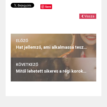
Save
Vissza
ELŐZŐ
Hat jellemző, ami alkalmassá tesz a Sugar Baby életmódra
KÖVETKEZŐ
Mitől lehetett sikeres a régi korok Sugar Babyje?