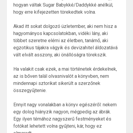
hogyan váltak Sugar Babykké/Daddykké anélkül,
hogy erre kifejezetten törekedtek volna.
Akad itt sokat dolgozó üzletember, aki nem hisz a
hagyományos kapcsolatokban, vidéki lány, aki
többet szeretne elérni az életben, tanárnő, aki
egzotikus tájakra vágyik és devizahitel áldozatává
vált elvált asszony, aki önállóságra törekszik.
Ha valakit csak ezek, a mai történetek érdekelnek,
az is bőven talál olvasnivalót a könyvben, nem
mindennapi sztorikat sikerült a szerzőnek
összegyűjtenie.
Ennyit nagy vonalakban a könyv egészéről: nekem
egy dolog hiányzik nagyon, mégpedig az ábrák.
Egy ilyen témához nagyszerű festményeket és
fotókat lehetett volna gyűjteni, kár, hogy ez