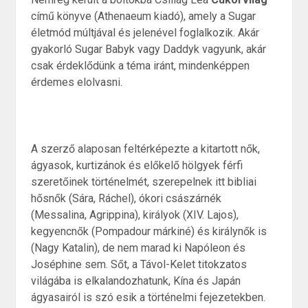
című könyve (Athenaeum kiadó), amely a Sugar
életmód múltjával és jelenével foglalkozik. Akár
gyakorló Sugar Babyk vagy Daddyk vagyunk, akár
csak érdeklődünk a téma iránt, mindenképpen
érdemes elolvasni.
A szerző alaposan feltérképezte a kitartott nők,
ágyasok, kurtizánok és előkelő hölgyek férfi
szeretőinek történelmét, szerepelnek itt bibliai
hősnők (Sára, Ráchel), ókori császárnék
(Messalina, Agrippina), királyok (XIV. Lajos),
kegyencnők (Pompadour márkiné) és királynők is
(Nagy Katalin), de nem marad ki Napóleon és
Joséphine sem. Sőt, a Távol-Kelet titokzatos
világába is elkalandozhatunk, Kína és Japán
ágyasairól is szó esik a történelmi fejezetekben.