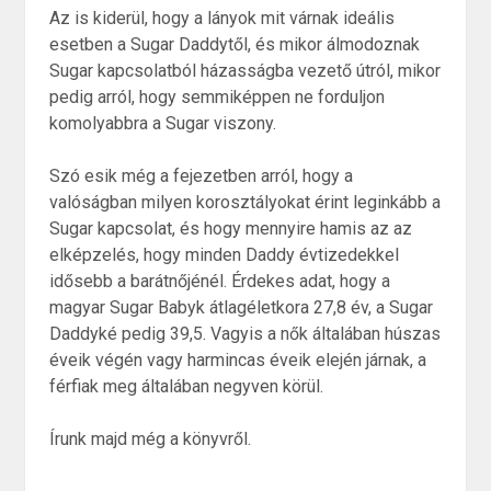
Az is kiderül, hogy a lányok mit várnak ideális
esetben a Sugar Daddytől, és mikor álmodoznak
Sugar kapcsolatból házasságba vezető útról, mikor
pedig arról, hogy semmiképpen ne forduljon
komolyabbra a Sugar viszony.
Szó esik még a fejezetben arról, hogy a
valóságban milyen korosztályokat érint leginkább a
Sugar kapcsolat, és hogy mennyire hamis az az
elképzelés, hogy minden Daddy évtizedekkel
idősebb a barátnőjénél. Érdekes adat, hogy a
magyar Sugar Babyk átlagéletkora 27,8 év, a Sugar
Daddyké pedig 39,5. Vagyis a nők általában húszas
éveik végén vagy harmincas éveik elején járnak, a
férfiak meg általában negyven körül.
Írunk majd még a könyvről.