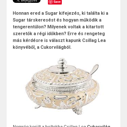
Save
Honnan ered a Sugar kifejezés, ki találta ki a
Sugar társkeresést és hogyan működik a
tengerentúlon? Milyenek voltak a kitartott
szeretők a régi időkben? Erre és rengeteg
más kérdésre is választ kapunk Csillag Lea
könyvéből, a Cukorvilágból.
Nemrég került a boltokba Csillag Lea
Cukorvilág