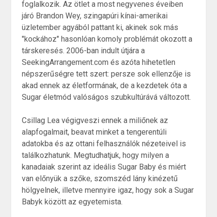
foglalkozik. Az ötlet a most negyvenes éveiben
járó Brandon Wey, szingapúri kínai-amerikai
üzletember agyából pattant ki, akinek sok más
"kockához" hasonlóan komoly problémát okozott a
társkeresés. 2006-ban indult útjára a
SeekingArrangement.com és azóta hihetetlen
népszerűségre tett szert: persze sok ellenzője is
akad ennek az életformának, de a kezdetek óta a
Sugar életmód valóságos szubkultúrává változott.
Csillag Lea végigveszi ennek a miliőnek az
alapfogalmait, beavat minket a tengerentúli
adatokba és az ottani felhasználók nézeteivel is
találkozhatunk. Megtudhatjuk, hogy milyen a
kanadaiak szerint az ideális Sugar Baby és miért
van előnyük a szőke, szomszéd lány kinézetű
hölgyelnek, illetve mennyire igaz, hogy sok a Sugar
Babyk között az egyetemista.