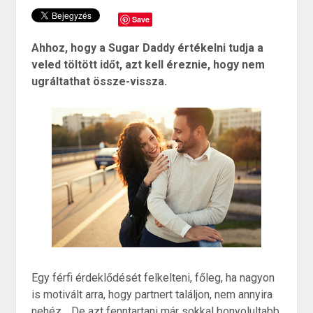
Save
Ahhoz, hogy a Sugar Daddy értékelni tudja a
veled töltött időt, azt kell éreznie, hogy nem
ugráltathat össze-vissza.
Egy férfi érdeklődését felkelteni, főleg, ha nagyon
is motivált arra, hogy partnert találjon, nem annyira
nehéz… De azt fenntartani már sokkal bonyolultabb,