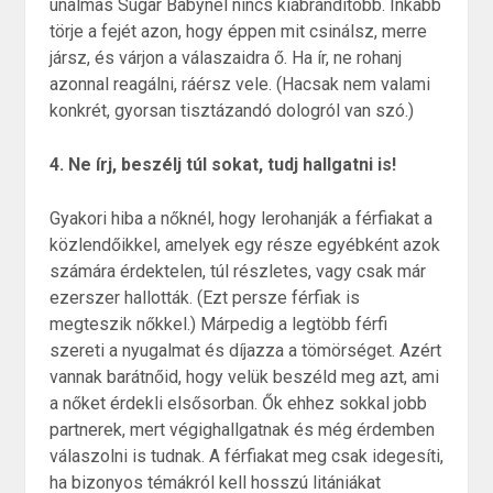
unalmas Sugar Babynél nincs kiábrándítóbb. Inkább
törje a fejét azon, hogy éppen mit csinálsz, merre
jársz, és várjon a válaszaidra ő. Ha ír, ne rohanj
azonnal reagálni, ráérsz vele. (Hacsak nem valami
konkrét, gyorsan tisztázandó dologról van szó.)
4. Ne írj, beszélj túl sokat, tudj hallgatni is!
Gyakori hiba a nőknél, hogy lerohanják a férfiakat a
közlendőikkel, amelyek egy része egyébként azok
számára érdektelen, túl részletes, vagy csak már
ezerszer hallották. (Ezt persze férfiak is
megteszik nőkkel.) Márpedig a legtöbb férfi
szereti a nyugalmat és díjazza a tömörséget. Azért
vannak barátnőid, hogy velük beszéld meg azt, ami
a nőket érdekli elsősorban. Ők ehhez sokkal jobb
partnerek, mert végighallgatnak és még érdemben
válaszolni is tudnak. A férfiakat meg csak idegesíti,
ha bizonyos témákról kell hosszú litániákat