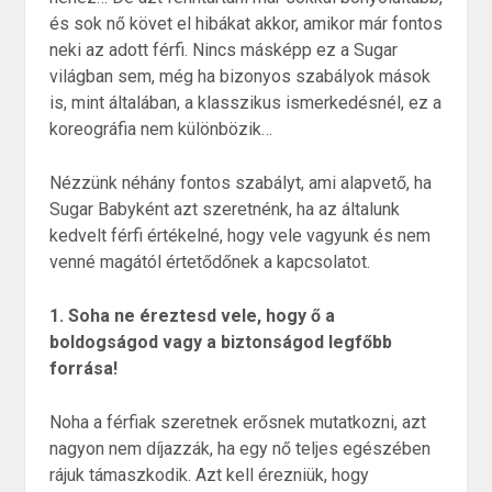
és sok nő követ el hibákat akkor, amikor már fontos
neki az adott férfi. Nincs másképp ez a Sugar
világban sem, még ha bizonyos szabályok mások
is, mint általában, a klasszikus ismerkedésnél, ez a
koreográfia nem különbözik…
Nézzünk néhány fontos szabályt, ami alapvető, ha
Sugar Babyként azt szeretnénk, ha az általunk
kedvelt férfi értékelné, hogy vele vagyunk és nem
venné magától értetődőnek a kapcsolatot.
1. Soha ne éreztesd vele, hogy ő a
boldogságod vagy a biztonságod legfőbb
forrása!
Noha a férfiak szeretnek erősnek mutatkozni, azt
nagyon nem díjazzák, ha egy nő teljes egészében
rájuk támaszkodik. Azt kell érezniük, hogy