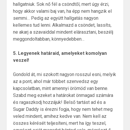
hallgatniuk. Sok nő fél a csöndtől, mert úgy érzi,
hogy akkor valami baj van, ha épp nem hangzik el
semmi… Pedig az együtt hallgatás nagyon
kellemes tud lenni. Alkalmazd a csöndet, lassíts,
ne akarj a szavaiddal mindent elárasztani, beszélj
meggondoltabban, könnyedebben…
5. Legyenek határaid, amelyeket komolyan
veszel!
Gondold át, mi szokott nagyon rosszul esni, melyik
az a pont, ahol már többet szenvedsz egy
kapcsolatban, mint amennyi örömöd van benne.
Szabd meg ezeket a határokat önmagad számára
és ragaszkodj hozzájuk! Belső tartást ad és a
Sugar Daddy is érezni fogja, hogy nem tehet meg
veled mindent, amihez kedve van. Nem kell az
összes kérését teljesíteni, mert ha így teszel,