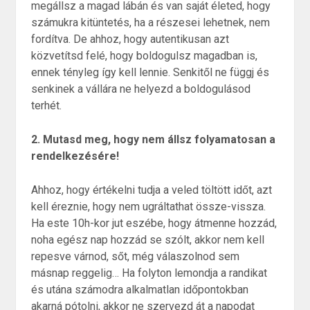
megállsz a magad lábán és van saját életed, hogy
számukra kitüntetés, ha a részesei lehetnek, nem
fordítva. De ahhoz, hogy autentikusan azt
közvetítsd felé, hogy boldogulsz magadban is,
ennek tényleg így kell lennie. Senkitől ne függj és
senkinek a vállára ne helyezd a boldogulásod
terhét.
2. Mutasd meg, hogy nem állsz folyamatosan a
rendelkezésére!
Ahhoz, hogy értékelni tudja a veled töltött időt, azt
kell éreznie, hogy nem ugráltathat össze-vissza.
Ha este 10h-kor jut eszébe, hogy átmenne hozzád,
noha egész nap hozzád se szólt, akkor nem kell
repesve várnod, sőt, még válaszolnod sem
másnap reggelig… Ha folyton lemondja a randikat
és utána számodra alkalmatlan időpontokban
akarná pótolni, akkor ne szervezd át a napodat