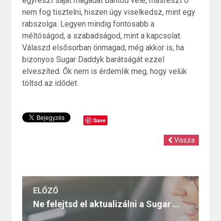
egyrészt saját magadat bántod vele, másrészt ő
nem fog tisztelni, hiszen úgy viselkedsz, mint egy
rabszolga. Legyen mindig fontosabb a
méltóságod, a szabadságod, mint a kapcsolat.
Válaszd elsősorban önmagad, még akkor is, ha
bizonyos Sugar Daddyk barátságát ezzel
elveszíted. Ők nem is érdemlik meg, hogy velük
töltsd az idődet.
Save
Vissza
ELŐZŐ
Ne felejtsd el aktualizálni a Sugar profilodat!