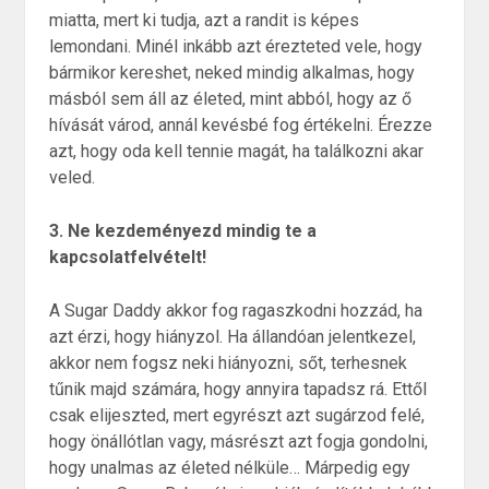
miatta, mert ki tudja, azt a randit is képes
lemondani. Minél inkább azt érezteted vele, hogy
bármikor kereshet, neked mindig alkalmas, hogy
másból sem áll az életed, mint abból, hogy az ő
hívását várod, annál kevésbé fog értékelni. Érezze
azt, hogy oda kell tennie magát, ha találkozni akar
veled.
3. Ne kezdeményezd mindig te a
kapcsolatfelvételt!
A Sugar Daddy akkor fog ragaszkodni hozzád, ha
azt érzi, hogy hiányzol. Ha állandóan jelentkezel,
akkor nem fogsz neki hiányozni, sőt, terhesnek
tűnik majd számára, hogy annyira tapadsz rá. Ettől
csak elijeszted, mert egyrészt azt sugárzod felé,
hogy önállótlan vagy, másrészt azt fogja gondolni,
hogy unalmas az életed nélküle… Márpedig egy