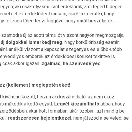
egyen, aki csak olyasmi iránt érdeklődik, ami téged hidegen
nernél nehéz érdeklődést mutatni, akiről az derül ki, hogy
y teljesen tőled teszi függővé, hogy miről beszéljetek.
y számodra új az adott téma, őt viszont nagyon megmozgatja,
y új dolgokkal ismerkedj meg
. Nagy korkülönbség esetén
alálni, anélkül viszont a kapcsolat szegényes és előbb-utóbb
zenvedélyes emberek az érdeklődési körüket tekintve is
csak akkor igazán
izgalmas, ha szenvedélyes
.
ezz (kellemes) meglepetéseket!
 kívánság között, hiszen aki kiszámítható, az nem okoz
is működik a kettő együtt.
Legyél kiszámítható
abban, hogy
rződésben, akár írott formában, akár szóban, azt mindig be
kül,
rendszeresen bejelentkezel
, nem játszod a se veled, se