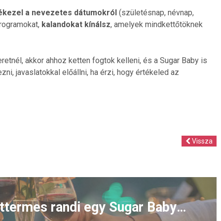
kezel a nevezetes dátumokról
(születésnap, névnap,
 programokat,
kalandokat kínálsz
, amelyek mindkettőtöknek
retnél, akkor ahhoz ketten fogtok kelleni, és a Sugar Baby is
, javaslatokkal előállni, ha érzi, hogy értékeled az
Vissza
Milyen a tökéletes éttermes randi egy Sugar Babyvel?