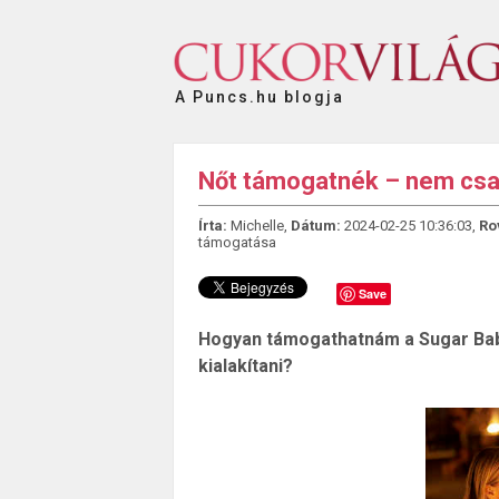
A Puncs.hu blogja
Nőt támogatnék – nem csa
Írta:
Michelle,
Dátum:
2024-02-25 10:36:03,
Ro
támogatása
Save
Hogyan támogathatnám a Sugar Babyt
kialakítani?