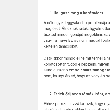
Hallgasd meg a barátnődet!
A nők egyik leggyakoribb problémája a 
meg őket. Átnéznek rajtuk, figyelmetl
tiszted minden gondját megoldani, az 
vagy,
rá figyelsz
és nem mással fogla
kértelen tanácsokat.
Csak akkor mondd el, te mit tennél a 
korlátozottan tudod elképzelni, milyen l
Mindig inkább
emocionális támogatá
sem, ha úgy érzed, hogy az vagy és se
Érdeklődj azon témák iránt, am
Ehhez persze hozzá tartozik, hogy olya
alapján udvarolsz, akkor hamar elkezd