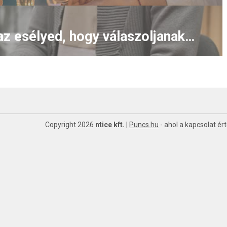
Hogyan növelheted az esélyed, hogy válaszoljanak a bemutatkozó leveledre?
Copyright 2026
ntice kft.
|
Puncs.hu
- ahol a kapcsolat ér