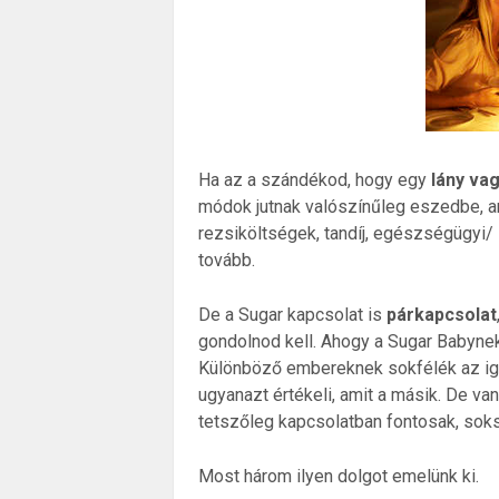
Ha az a szándékod, hogy egy
lány va
módok jutnak valószínűleg eszedbe, am
rezsiköltségek, tandíj, egészségügyi/
tovább.
De a Sugar kapcsolat is
párkapcsolat
gondolnod kell. Ahogy a Sugar Babynek
Különböző embereknek sokfélék az igé
ugyanazt értékeli, amit a másik. De v
tetszőleg kapcsolatban fontosak, soksz
Most három ilyen dolgot emelünk ki.