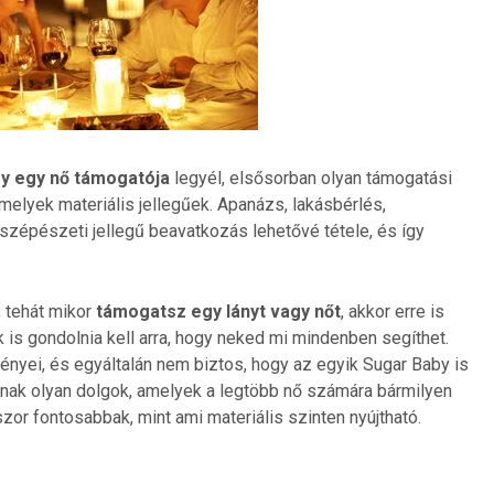
gy egy nő támogatója
legyél, elsősorban olyan támogatási
elyek materiális jellegűek. Apanázs, lakásbérlés,
 szépészeti jellegű beavatkozás lehetővé tétele, és így
, tehát mikor
támogatsz egy lányt vagy nőt
, akkor erre is
 is gondolnia kell arra, hogy neked mi mindenben segíthet.
nyei, és egyáltalán nem biztos, hogy az egyik Sugar Baby is
annak olyan dolgok, amelyek a legtöbb nő számára bármilyen
or fontosabbak, mint ami materiális szinten nyújtható.