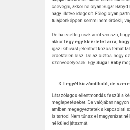
csevegni, akkor ne olyan Sugar Babyd l
hagy illetve idegesít. Főleg olyan part
tulajdonképpen semmi nem érdekli, vag
De ha esetleg csak arról van szó, hog
akkor
tégy egy kísérletet arra, hog
igazi kihívást jelenthet közös témát t
érdektelen lesz. De az biztos, hogy s
szenvedélyesek. Egy
Sugar Baby
meg 
Legyél kiszámítható, de szer
Látszólagos ellentmondás feszül a két
meglepetéseket. De valójában nagyon 
amiben megegyeztetek a kapcsolati sze
is tartod. Nem tűnsz el magyarázat nél
nélküled játszmát.