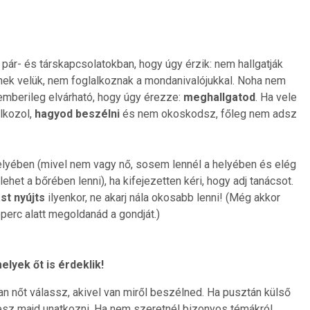
pár- és társkapcsolatokban, hogy úgy érzik: nem hallgatják
enek velük, nem foglalkoznak a mondanivalójukkal. Noha nem
emberileg elvárható, hogy úgy érezze:
meghallgatod
. Ha vele
lkozol,
hagyod beszélni
és nem okoskodsz, főleg nem adsz
helyében (mivel nem vagy nő, sosem lennél a helyében és elég
ehet a bőrében lenni), ha kifejezetten kéri, hogy adj tanácsot.
st nyújts
ilyenkor, ne akarj nála okosabb lenni! (Még akkor
perc alatt megoldanád a gondját.)
elyek őt is érdeklik!
n nőt válassz, akivel van miről beszélned. Ha pusztán külső
esz majd unatkozni. Ha nem szeretnél bizonyos témákról