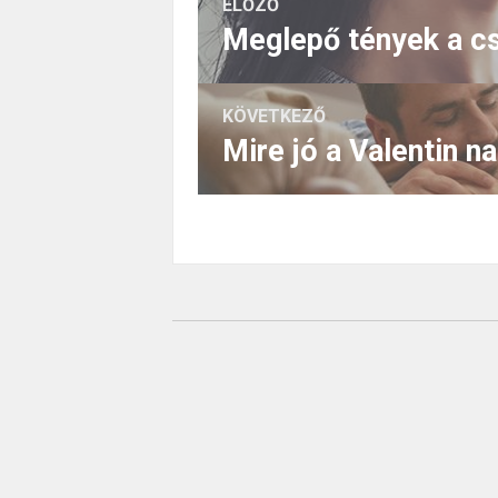
ELŐZŐ
Meglepő tények a c
KÖVETKEZŐ
Mire jó a Valentin 