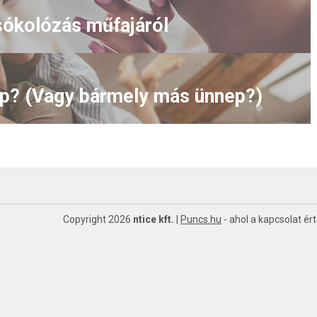
sókolózás műfajáról
nap? (Vagy bármely más ünnep?)
Copyright 2026
ntice kft.
|
Puncs.hu
- ahol a kapcsolat ér