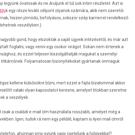
együnk óvatosak és ne áruljunk el túl sok intim részletet. Azt is
ddy
k egy része kiváló célpont olyanok számára, akik nem szeretői
ak, hiszen jómódú, befolyásos, sokszor szép karrierrel rendelkező
 lehetnek veszélyben.)
gyobb gond, hogy elszoktak a saját ügyeik intézésétől, és már azt
ztalt foglalni, vagy venni egy csokor virágot. Sokan nem értenek a
ághoz, és ezzel teljesen kiszolgáltatják magukat a személyi
 titkárnőnek. Folyamatosan bizonyítékokat gyártanak önmaguk
égse kellene külsősökre bízni, mert ezzel a fajta bizalommal akkor
mielőtt valaki olyan kapcsolatot keresne, amelyet titokban szeretne
nek a veszélyek.
l csak a családi e-mail cím használata rosszabb, amelyet még a
vekben. Igen, tudok rá nem egy példát, kaptam is ilyen mail címről
ostelefon, ahonnan sms-ezünk vagy csetelünk a hölgyekkel?