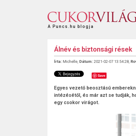
A Puncs.hu blogja
Álnév és biztonsági rések
Írta:
Michelle,
Dátum:
2021-02-07 13:54:28,
Ro
Save
Egyes vezető beosztású embereknél
intézésétől, és már azt se tudják, h
egy csokor virágot.