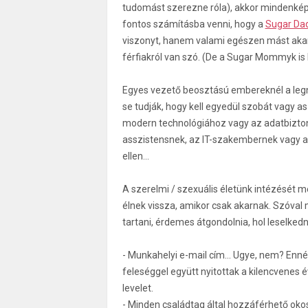
tudomást szerezne róla), akkor mindenképp l
fontos számításba venni, hogy a
Sugar Da
viszonyt, hanem valami egészen mást akarn
férfiakról van szó. (De a Sugar Mommyk is
Egyes vezető beosztású embereknél a legna
se tudják, hogy kell egyedül szobát vagy as
modern technológiához vagy az adatbiztons
asszistensnek, az IT-szakembernek vagy a
ellen...
A szerelmi / szexuális életünk intézését m
élnek vissza, amikor csak akarnak. Szóval 
tartani, érdemes átgondolnia, hol leselked
- Munkahelyi e-mail cím... Ugye, nem? Enné
feleséggel együtt nyitottak a kilencvenes é
levelet.
- Minden családtag által hozzáférhető ok