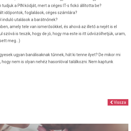
udjuk a PIN kódját, mert a céges IT-s fickó állította be?
ixált időpontok, foglalások, céges számlára?
l induló utalások a barátnőnek?
n, amely tele van ismerősökkel, és ahová az illető a nejét is el
 szóvá is teszik, hogy de jó, hogy ma este is itt üdvözölhetjük, uram,
sett meg...)
egyesek ugyan banálisaknak tűnnek, hát ki tenne ilyet? De mikor mi
 hogy nem is olyan nehéz hasonlóval találkozni. Nem kaptunk
Vissza