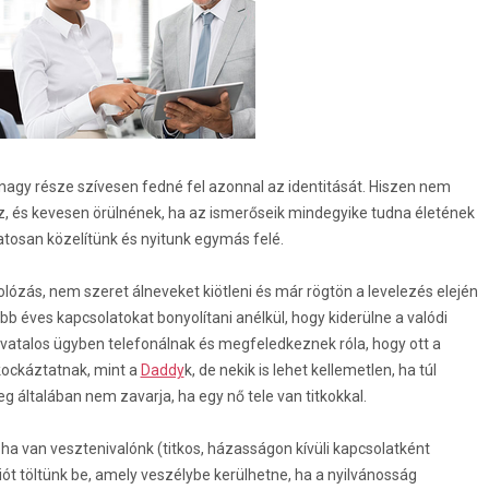
agy része szívesen fedné fel azonnal az identitását. Hiszen nem
z, és kevesen örülnének, ha az ismerőseik mindegyike tudna életének
vatosan közelítünk és nyitunk egymás felé.
kolózás, nem szeret álneveket kiötleni és már rögtön a levelezés elején
b éves kapcsolatokat bonyolítani anélkül, hogy kiderülne a valódi
 hivatalos ügyben telefonálnak és megfeledkeznek róla, hogy ott a
kockáztatnak, mint a
Daddy
k, de nekik is lehet kellemetlen, ha túl
eg általában nem zavarja, ha egy nő tele van titkokkal.
 ha van vesztenivalónk (titkos, házasságon kívüli kapcsolatként
iót töltünk be, amely veszélybe kerülhetne, ha a nyilvánosság