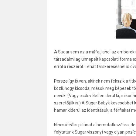
A
Sugar sem az a műfaj, ahol az emberek n
társadalmilag ünnepelt kapcsolati forma e
erről a részéről. Tehát társkeresésnél is ó
Persze így is van, akinek nem fekszik a tit
közli, hogy kicsoda, mások meg képesek töb
nevük. (Vagy csak véletlen derül ki, mikor
szeretőjük is.) A Sugar Babyk kevesebbet 
hamar kiderül az identitásuk, a férfiakat m
Nincs ideális pillanat a bemutatkozásra, de
folytatunk Sugar viszonyt vagy olyan pozíc