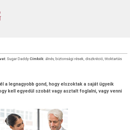
vat:
Sugar Daddy
Címkék:
álnév
,
biztonsági rések
,
diszkréció
,
titoktartás
 a legnagyobb gond, hogy elszoktak a saját ügyeik
ogy kell egyedül szobát vagy asztalt foglalni, vagy venni