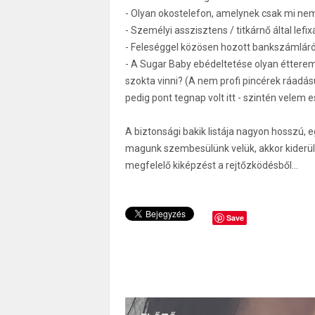
- Olyan okostelefon, amelynek csak mi nem t
- Személyi asszisztens / titkárnő által lef
- Feleséggel közösen hozott bankszámláró
- A Sugar Baby ebédeltetése olyan étterembe
szokta vinni? (A nem profi pincérek ráadásul
pedig pont tegnap volt itt - szintén velem e
A biztonsági bakik listája nagyon hosszú, 
magunk szembesülünk velük, akkor kiderül,
megfelelő kiképzést a rejtőzködésből...
Save