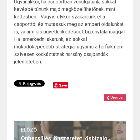
Ugyanakkor, ha csoportban vonulgatunk, sokkal
kevésbé tűnünk majd megközelíthetőnek, mint
kettesben… Vagyis olykor szakadjunk el a
csoporttól és mutassuk meg az emberi oldalunkat
is, valami kis ügyetlenkedéssel, bizonytalansággal.
Ha ismerkedni akarunk, ez sokkal
működőképesebb stratégia, ugyanis a férfiak nem
szívesen kockáztatnak harsány csajbandák
jelenlétében.
Save
Vissza
ELŐZŐ
Önbecsülés, önszeretet, önbizalom – a Sugar Baby fegyverei