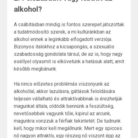
alkohol?
A csábításban mindig is fontos szerepet játszottak
a tudatmódosító szerek, a mi kultúránkban az
alkohol ennek a leginkább elfogadott verziója.
Bizonyos italokhoz a kicsapongás, a szexuális
szabadosság gondolata társul, de az is, hogy nagy
eséllyel olyasmit is elkövetünk a hatásuk alatt, amit
később megbánunk.
Ha nincs előzetes problémás viszonyunk az
alkohollal, akkor lazulásra, gátlások feloldására
teljesen vállalható és attraktívabbnak is érezhetjük
magunkat általa, oldódik bennünk a feszültség,
nevetősebbek vagyunk tőle, kipirul az arcunk,
magunkra vonzzuk a férfiak tekintetét. De tudnunk
kell, hogy mikor kell megállnunk. Mert egy spicces
nő nagyon attraktív, egy részeg nő viszont épp az