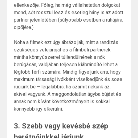
ellenkezője. Főleg, ha még vállalhatatlan dolgokat
mond, sőt rosszul lesz és esetleg hány is az adott
partner jelenlétében (súlyosabb esetben a ruhájára,
cipőjére.)
Noha a filmek ezt úgy ábrázolják, mint a randizás
szükséges velejáróját és a filmbéli partnerek
mintha könnyűszerrel túllendülnének a nők
berúgásán, valójában teljesen kiábrándító lehet a
légtöbb férfi számára. Mindig figyeljünk arra, hogy
maximum társasági ivókként viselkedjünk és sose
rúgjunk be – legalábbis, ha számít nekünk az,
akivel vagyunk. A meggondolatlan ágyba bújást és
annak nem kívánt következményeit is sokkal
könnyebb így elkerülni.
3. Szebb vagy kevésbé szép
barátnőinkkel járjunk