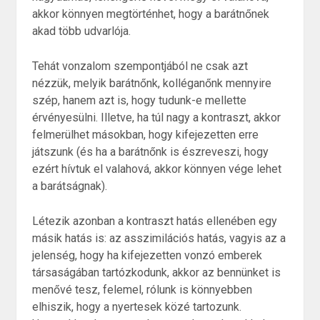
akkor könnyen megtörténhet, hogy a barátnőnek
akad több udvarlója.
Tehát vonzalom szempontjából ne csak azt
nézzük, melyik barátnőnk, kolléganőnk mennyire
szép, hanem azt is, hogy tudunk-e mellette
érvényesülni. Illetve, ha túl nagy a kontraszt, akkor
felmerülhet másokban, hogy kifejezetten erre
játszunk (és ha a barátnőnk is észreveszi, hogy
ezért hívtuk el valahová, akkor könnyen vége lehet
a barátságnak).
Létezik azonban a kontraszt hatás ellenében egy
másik hatás is: az asszimilációs hatás, vagyis az a
jelenség, hogy ha kifejezetten vonzó emberek
társaságában tartózkodunk, akkor az bennünket is
menővé tesz, felemel, rólunk is könnyebben
elhiszik, hogy a nyertesek közé tartozunk.