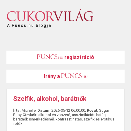
A Puncs.hu blogja
regisztráció
Irány a
Szelfik, alkohol, barátnők
Írta:
Michelle,
Dátum:
2026-05-12 06:00:00,
Rovat:
Sugar
Baby
Címkék:
alkohol és vonzerő
,
asszimilációs hatás
,
barátnők ismerkedésnél
,
kontraszt hatás
,
szelfik és erotikus
fotók