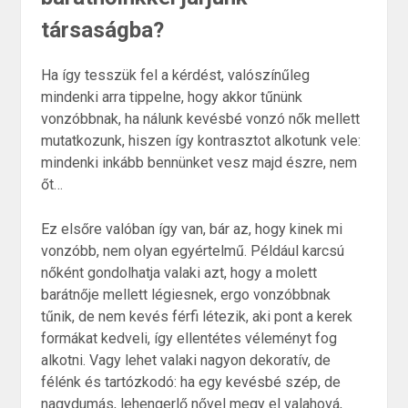
társaságba?
Ha így tesszük fel a kérdést, valószínűleg
mindenki arra tippelne, hogy akkor tűnünk
vonzóbbnak, ha nálunk kevésbé vonzó nők mellett
mutatkozunk, hiszen így kontrasztot alkotunk vele:
mindenki inkább bennünket vesz majd észre, nem
őt…
Ez elsőre valóban így van, bár az, hogy kinek mi
vonzóbb, nem olyan egyértelmű. Például karcsú
nőként gondolhatja valaki azt, hogy a molett
barátnője mellett légiesnek, ergo vonzóbbnak
tűnik, de nem kevés férfi létezik, aki pont a kerek
formákat kedveli, így ellentétes véleményt fog
alkotni. Vagy lehet valaki nagyon dekoratív, de
félénk és tartózkodó: ha egy kevésbé szép, de
nagydumás, lehengerlő nővel megy el valahová,