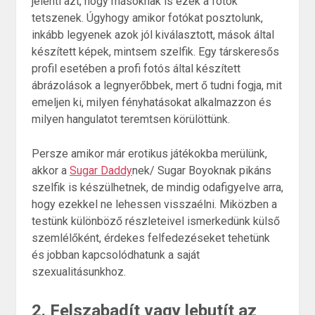
jelenti azt, hogy másoknak is ezek a fotók
tetszenek. Úgyhogy amikor fotókat posztolunk,
inkább legyenek azok jól kiválasztott, mások által
készített képek, mintsem szelfik. Egy társkeresős
profil esetében a profi fotós által készített
ábrázolások a legnyerőbbek, mert ő tudni fogja, mit
emeljen ki, milyen fényhatásokat alkalmazzon és
milyen hangulatot teremtsen körülöttünk.
Persze amikor már erotikus játékokba merülünk,
akkor a
Sugar Daddy
nek/ Sugar Boyoknak pikáns
szelfik is készülhetnek, de mindig odafigyelve arra,
hogy ezekkel ne lehessen visszaélni. Miközben a
testünk különböző részleteivel ismerkedünk külső
szemlélőként, érdekes felfedezéseket tehetünk
és jobban kapcsolódhatunk a saját
szexualitásunkhoz.
2. Felszabadít vagy lebutít az