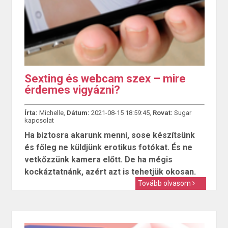
Sexting és webcam szex – mire
érdemes vigyázni?
Írta:
Michelle,
Dátum:
2021-08-15 18:59:45,
Rovat:
Sugar
kapcsolat
Ha biztosra akarunk menni, sose készítsünk
és főleg ne küldjünk erotikus fotókat. És ne
vetkőzzünk kamera előtt. De ha mégis
kockáztatnánk, azért azt is tehetjük okosan.
Tovább olvasom