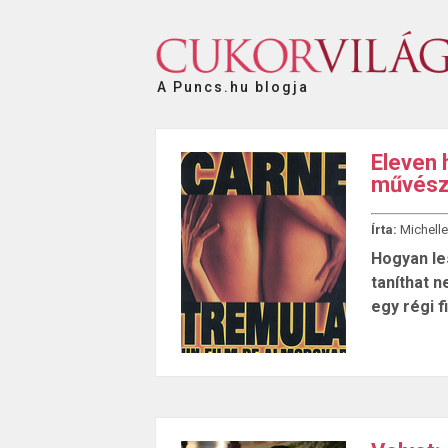
A Puncs.hu blogja
Eleven 
művész
Írta:
Michelle
Hogyan le
taníthat 
egy régi f