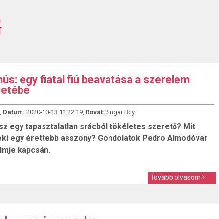
hús: egy fiatal fiú beavatása a szerelem
etébe
,
Dátum:
2020-10-13 11:22:19,
Rovat:
Sugar Boy
sz egy tapasztalatlan srácból tökéletes szerető? Mit
neki egy érettebb asszony? Gondolatok Pedro Almodóvar
ilmje kapcsán.
Tovább olvasom