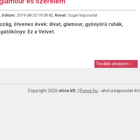
 glamour és szerelem
,
Dátum:
2019-08-20 19:58:42,
Rovat:
Sugar kapcsolat
szág, ötvenes évek: divat, glamour, gyönyörű ruhák,
gatókönyv. Ez a Velvet.
Tovább olvasom
Copyright 2026
ntice kft.
|
Puncs.hu
- ahol a kapcsolat ér