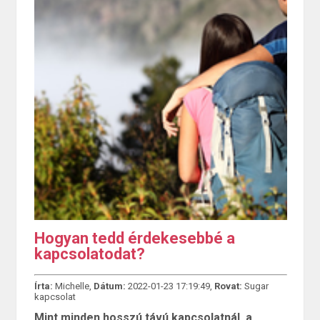
Hogyan tedd érdekesebbé a
kapcsolatodat?
Írta:
Michelle,
Dátum:
2022-01-23 17:19:49,
Rovat:
Sugar
kapcsolat
Mint minden hosszú távú kapcsolatnál, a