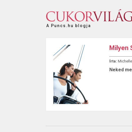
A Puncs.hu blogja
Milyen 
Írta:
Michelle
Neked mel