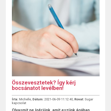
Összevesztetek? Így kérj
bocsánatot levélben!
Írta:
Michelle,
Dátum:
2021-06-09 11:12:40,
Rovat:
Sugar
kapcsolat
Olyasmit ne ígérjünk, amit eszünk ágában