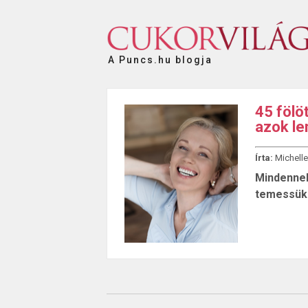
A Puncs.hu blogja
45 fölö
azok le
Írta:
Michelle
Mindennek
temessük 