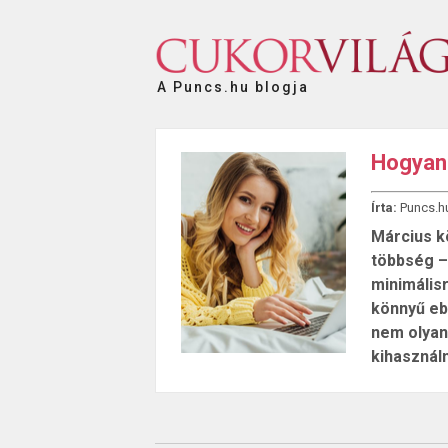
A Puncs.hu blogja
Hogyan 
Írta:
Puncs.h
Március k
többség – 
minimális
könnyű ebb
nem olyan 
kihasználn