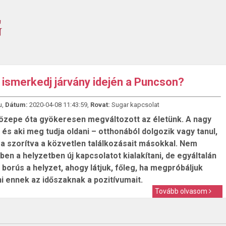
ismerkedj járvány idején a Puncson?
u,
Dátum:
2020-04-08 11:43:59,
Rovat:
Sugar kapcsolat
özepe óta gyökeresen megváltozott az életünk. A nagy
és aki meg tudja oldani – otthonából dolgozik vagy tanul,
ra szorítva a közvetlen találkozásait másokkal. Nem
en a helyzetben új kapcsolatot kialakítani, de egyáltalán
borús a helyzet, ahogy látjuk, főleg, ha megpróbáljuk
i ennek az időszaknak a pozitívumait.
Tovább olvasom