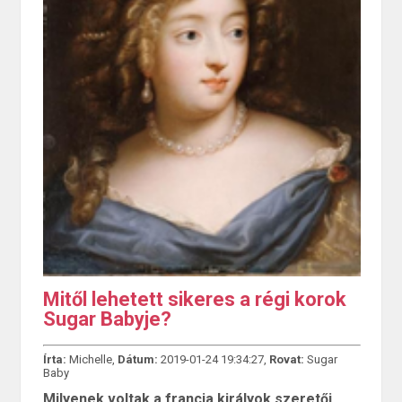
Mitől lehetett sikeres a régi korok
Sugar Babyje?
Írta:
Michelle,
Dátum:
2019-01-24 19:34:27,
Rovat:
Sugar
Baby
Milyenek voltak a francia királyok szeretői,